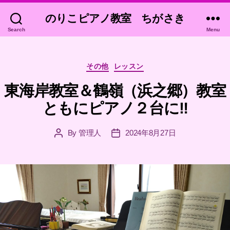
のりこピアノ教室 ちがさき
Search
Menu
Categories
その他
レッスン
東海岸教室＆鶴嶺（浜之郷）教室
ともにピアノ２台に‼
By
管理人
2024年8月27日
Post
Post
author
date